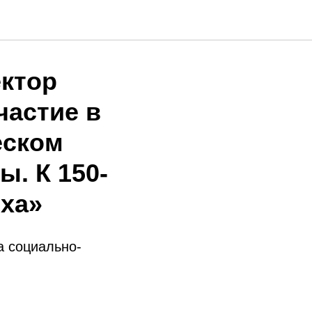
ектор
частие в
еском
. К 150-
иха»
а социально-