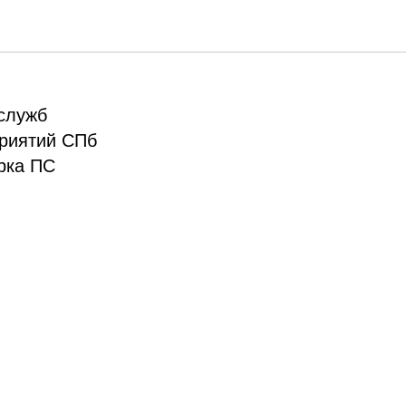
С
 служб
риятий СПб
орка ПС