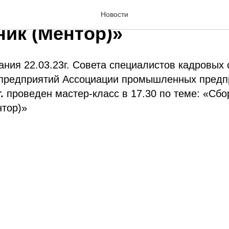
 Мастер-класс «Сборка П
Новости
ник (Ментор)»
ания 22.03.23г. Совета специалистов кадровых
редприятий Ассоциации промышленных предп
г.
проведен мастер-класс в 17.30 по теме: «Сб
нтор)»