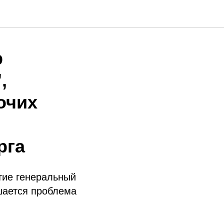
р
,
очих
рга
тие генеральный
ешается проблема