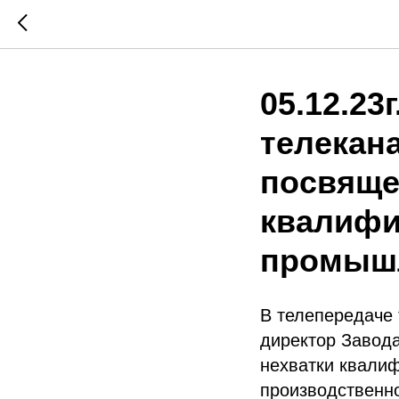
05.12.23
телекана
посвяще
квалифи
промышл
В телепередаче 
директор Завода
нехватки квали
производственн